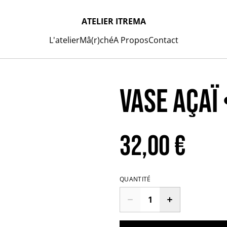
ATELIER ITREMA
L'atelier
Mâ(r)ché
A Propos
Contact
VASE AÇAÏ
32,00 €
QUANTITÉ